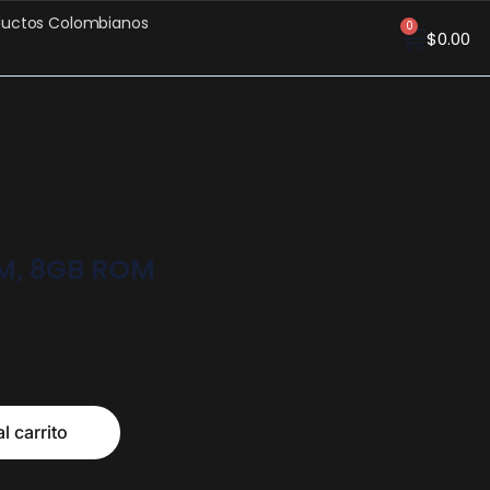
ductos Colombianos
0
$
0.00
AM, 8GB ROM
l carrito