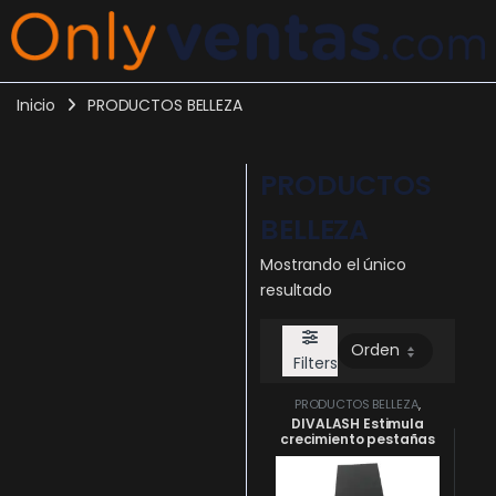
Inicio
PRODUCTOS BELLEZA
PRODUCTOS
BELLEZA
Mostrando el único
resultado
Filters
PRODUCTOS BELLEZA
,
Productos Colombianos
DIVALASH Estimula
crecimiento pestañas