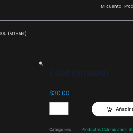
Mi cuenta
Pro
100 (VITHANI)
F-100 (VITHANI)
$
30.00
Añadir a
Categories
Productos Colombianos
,
S