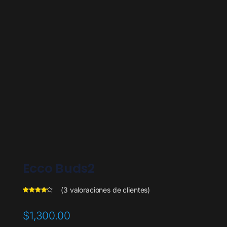
Ecco Buds2
(
3
valoraciones de clientes)
Valorado
3
con
4.00
de 5 en
$
1,300.00
base a
valoracion
es de